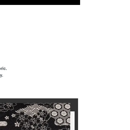
ric.
y.