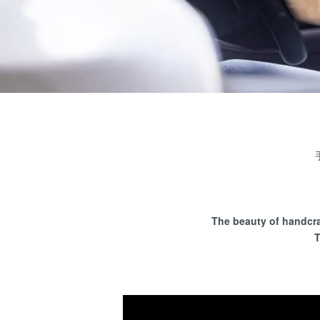
The beauty of handcra
T