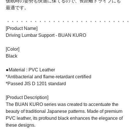
仮眠時の姿勢も快適に保てるので、長距離ドライブにも
最適です。
・・・・・・・・・・・・・・・・・・・・・・・・・・
[Product Name]
Driving Lumbar Support - BUAN KURO
[Color]
Black
●Material : PVC Leather
*Antibacterial and flame-retardant certified
*Passed JIS D 1201 standard
[Product Description]
The BUAN KURO series was created to accentuate the
beauty of traditional Japanese patterns. Made of premium
PVC leather, its profound black enhances the elegance of
these designs.