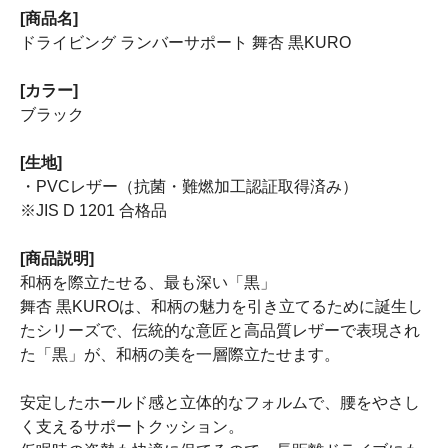
[商品名]
ドライビング ランバーサポート 舞杏 黒KURO
[カラー]
ブラック
[生地]
・PVCレザー（抗菌・難燃加工認証取得済み）
※JIS D 1201 合格品
[商品説明]
和柄を際立たせる、最も深い「黒」
舞杏 黒KUROは、和柄の魅力を引き立てるために誕生し
たシリーズで、伝統的な意匠と高品質レザーで表現され
た「黒」が、和柄の美を一層際立たせます。
安定したホールド感と立体的なフォルムで、腰をやさし
く支えるサポートクッション。